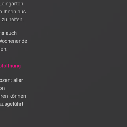
 Leingarten
um Ihnen aus
 zu helfen.
uns auch
Wochenende
gen.
otöffnung
zent aller
on
üren können
ausgeführt