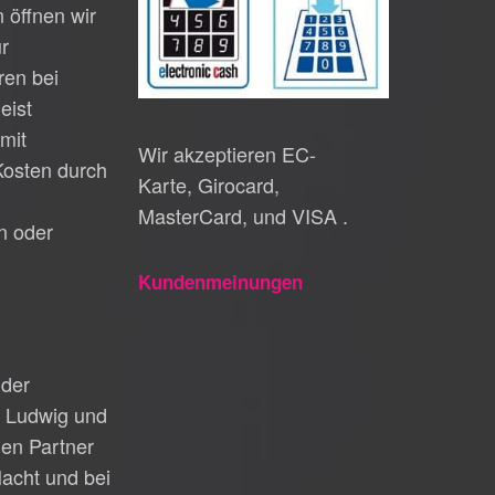
 öffnen wir
ur
en bei
eist
mit
Wir akzeptieren EC-
Kosten durch
Karte, Girocard,
MasterCard, und VISA .
n oder
Kundenmeinungen
 der
t Ludwig und
gen Partner
acht und bei