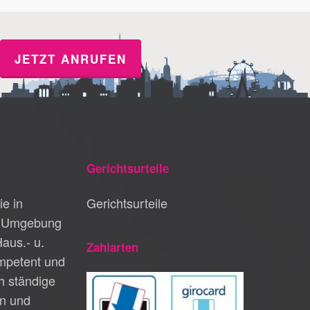
JETZT ANRUFEN
Gerichtsurteile
ie in
Gerichtsurteile
d Umgebung
Haus.- u.
Zahlarten
petent und
h ständige
n und