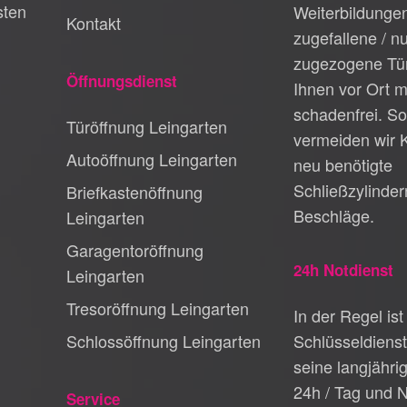
sten
Weiterbildungen
Kontakt
zugefallene / n
zugezogene Tür
Öffnungsdienst
Ihnen vor Ort m
schadenfrei. So
Türöffnung Leingarten
vermeiden wir 
Autoöffnung Leingarten
neu benötigte
Schließzylinder
Briefkastenöffnung
Beschläge.
Leingarten
Garagentoröffnung
24h Notdienst
Leingarten
Tresoröffnung Leingarten
In der Regel ist
Schlossöffnung Leingarten
Schlüsseldiens
seine langjähri
24h / Tag und N
Service