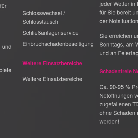
jeder Wetter in
für
für Sie bereit 
Schlosswechsel /
der Notsituation
Schlosstausch
Schließanlagenservice
Sie erreichen 
Einbruchschadenbeseitigung
Sonntags, am 
n und
und an Feierta
Weitere Einsatzbereiche
biete
Schadenfreie N
Weitere Einsatzbereiche
Ca. 90-95 % Pro
Notöffnungen v
zugefallenen T
ohne Schaden 
werden!